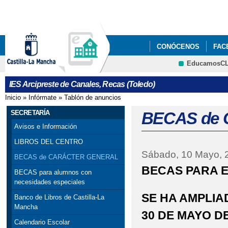
Pa
co
pri
CONÓCENOS
FAC
EducamosC
CRFP
IES Arcipreste de Canales, Recas (Toledo)
Inicio
»
Infórmate
»
Tablón de anuncios
Se encuentra usted aquí
SECRETARÍA
BECAS de
Avisos e Información
LIBROS DEL CENTRO
Sábado, 10 Mayo, 
BECAS de CARÁCTER GENERAL
BECAS PARA E
BECAS para alumnos con
necesidades especiales
SE HA AMPLIA
Banco de Libros de Castilla-La
Mancha
30 DE MAYO DE
Calendario Escolar